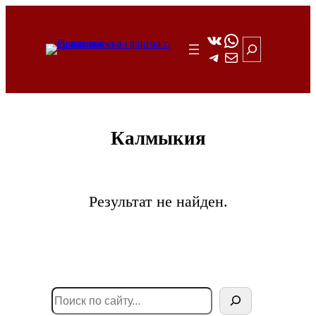
Перейти
к
ВКонтакте
WhatsApp
Поиск
Telegram
Почта
содержимому
Калмыкия
Результат не найден.
Search