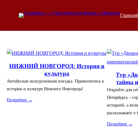
Перейти
к
Главная
содержимому
НИЖНИЙ НОВГОРОД: История и
культура
Тур «Дв
Автобусная экскурсионная поездка. Прикоснитесь к
тайны 
истории и культуре Нижнего Новгорода!
Откройте для се
Петербурга – го
Подробнее →
историей, а вел
рассказывают о 
Подробнее →