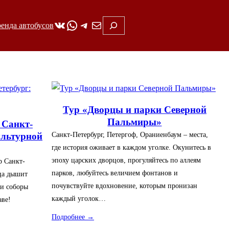
ВКонтакте
WhatsApp
Telegram
Почта
Поиск
енда автобусов
Тур «Дворцы и парки Северной
Пальмиры»
 Санкт-
Санкт-Петербург, Петергоф, Ораниенбаум – места,
ультурной
где история оживает в каждом уголке. Окунитесь в
эпоху царских дворцов, прогуляйтесь по аллеям
р Санкт-
парков, любуйтесь величием фонтанов и
ица дышит
почувствуйте вдохновение, которым пронизан
 и соборы
каждый уголок…
аве!
Подробнее →