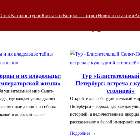
О нас
Каталог туров
Контакты
Вопрос — ответ
Новости и акции
Ар
Школьные туры
орцы и их владельцы:
Тур «Блистательный
императорской жизни»
Петербург: встреча с к
столицей»
бя удивительный мир Санкт-
Откройте для себя удивительный ми
рода, где каждая улица дышит
Петербурга – города, где каждая ул
ичественные дворцы и соборы
историей, а величественные дворцы
былой имперской славе!
рассказывают о былой имперской сл
Подробнее →