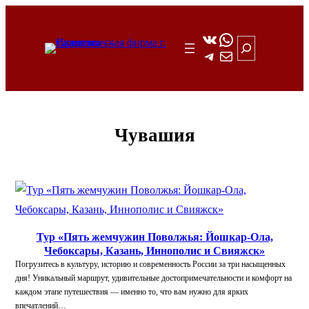
Перейти
к
ВКонтакте
WhatsApp
Поиск
Telegram
Почта
содержимому
Чувашия
Тур «Пять жемчужин Поволжья: Йошкар-Ола,
Чебоксары, Казань, Иннополис и Свияжск»
Погрузитесь в культуру, историю и современность России за три насыщенных
дня! Уникальный маршрут, удивительные достопримечательности и комфорт на
каждом этапе путешествия — именно то, что вам нужно для ярких
впечатлений…