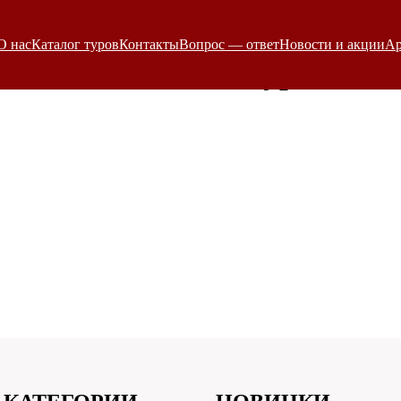
О нас
Каталог туров
Контакты
Вопрос — ответ
Новости и акции
Ар
Охотничьи туры