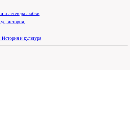
и и легенды любви
ус, история,
тория и культура