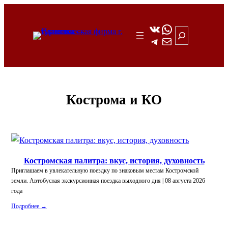
Перейти
к
ВКонтакте
WhatsApp
Поиск
Telegram
Почта
содержимому
Кострома и КО
Костромская палитра: вкус, история, духовность
Приглашаем в увлекательную поездку по знаковым местам Костромской
земли. Автобусная экскурсионная поездка выходного дня | 08 августа 2026
года
Подробнее →