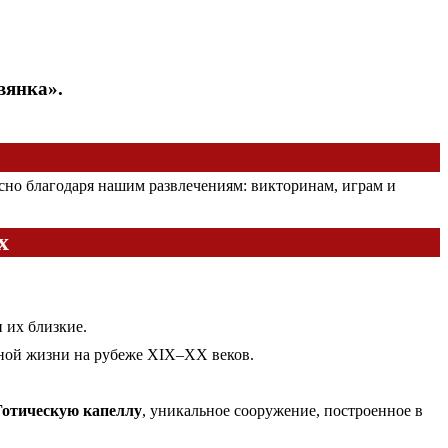
вянка».
есно благодаря нашим развлечениям: викторинам, играм и
х
 их близкие.
чной жизни на рубеже XIX–XX веков.
Готическую капеллу
, уникальное сооружение, построенное в