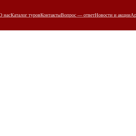
ВНЫЕ ТУРЫ
 | 
МНОГОДНЕВНЫЕ ШКОЛЬНЫЕ ТУРЫ
 | 
САНК
О нас
Каталог туров
Контакты
Вопрос — ответ
Новости и акции
Ар