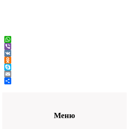
WhatsApp
Viber
VK
Odnoklassniki
Skype
Email
Отправить
Меню