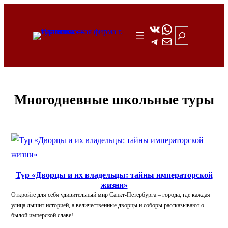
Перейти
к
ВКонтакте
WhatsApp
Поиск
Telegram
Почта
содержимому
Многодневные школьные туры
Тур «Дворцы и их владельцы: тайны императорской
жизни»
Откройте для себя удивительный мир Санкт-Петербурга – города, где каждая
улица дышит историей, а величественные дворцы и соборы рассказывают о
былой имперской славе!